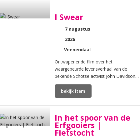
I Swear
7 augustus
2026
Veenendaal
Ontwapenende film over het
waargebeurde levensverhaal van de
bekende Schotse activist John Davidson
(1971), die op 15-jarige leeftijd de
diagnose Gilles de la Tourette kreeg.
bekijk item
In het spoor van de
Erfgooiers |
Fietstocht