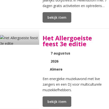
jaarlijks dorpsfeest in Hellendoorn met 7
dagen gratis activiteiten en optredens
voor jong en oud.
bekijk item
Het Allergoeiste
feest 3e editie
7 augustus
2026
Almere
Een energieke muziekavond met live
zangers en een DJ voor multiculturele
muziekliefhebbers.
bekijk item