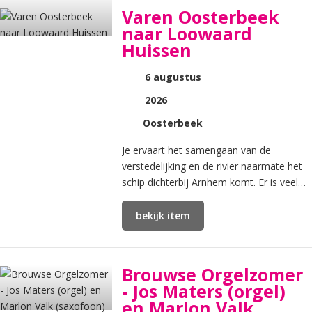
Varen Oosterbeek
naar Loowaard
Huissen
6 augustus
2026
Oosterbeek
Je ervaart het samengaan van de
verstedelijking en de rivier naarmate het
schip dichterbij Arnhem komt. Er is veel
natuur te zien, ook in het gedeelte door
de stad.
bekijk item
Brouwse Orgelzomer
- Jos Maters (orgel)
en Marlon Valk