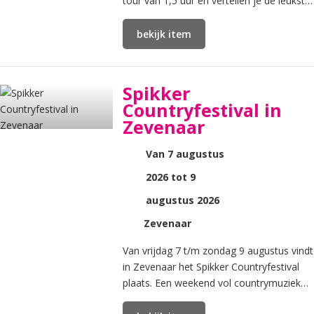
tour van 1,5 uur en vertellen je de leukste
verhalen. De maximale groepsgrootte is
15 personen.
bekijk item
Spikker
Countryfestival in
Zevenaar
Van 7 augustus
2026 tot 9
augustus 2026
Zevenaar
Van vrijdag 7 t/m zondag 9 augustus vindt
in Zevenaar het Spikker Countryfestival
plaats. Een weekend vol countrymuziek
met live bands en DJ’s op diverse locaties