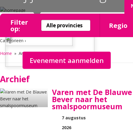
Filter
Regio
op:
Categorieën ›
Home
» Archief
Evenement aanmelden
Archief
Varen met De Blauwe
Bever naar het
smalspoormuseum
7 augustus
2026