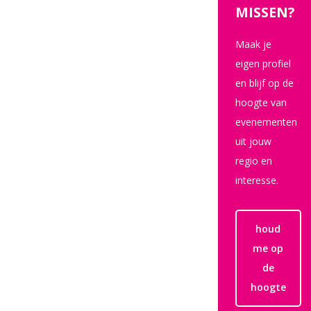
MISSEN?
Maak je
eigen profiel
en blijf op de
hoogte van
evenementen
uit jouw
regio en
interesse.
houd
me op
de
hoogte