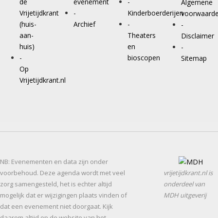
de
evenement
-
Algemene
Vrijetijdkrant
-
Kinderboerderijen
voorwaard
(huis-
Archief
-
-
aan-
Theaters
Disclaimer
huis)
en
-
-
bioscopen
Sitemap
Op
Vrijetijdkrant.nl
NB: Evenementen en data zijn onder
voorbehoud. Deze agenda wordt met veel
vrijetijdkrant.nl is
zorg samengesteld, het is echter altijd
onderdeel van
mogelijk dat er wijzigingen plaats vinden of
MDH uitgeverij
dat een evenement niet doorgaat. Kijk
daarom altijd op de website van het