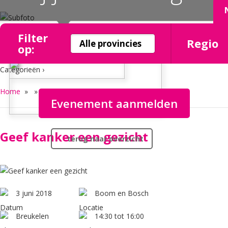
Filter
Regio
op:
Categorieën ›
Home
»
» Geef kanker een gezicht
Evenement aanmelden
Geef kanker een gezicht
terug naar overzicht
3 juni 2018
Boom en Bosch
Breukelen
14:30 tot 16:00