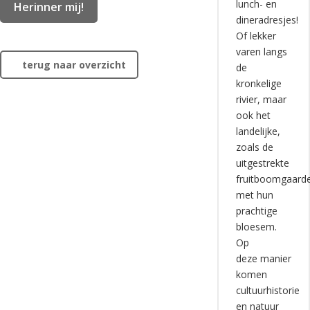
lunch- en
dineradresjes!
Of lekker
varen langs
terug naar overzicht
de
kronkelige
rivier, maar
ook het
landelijke,
zoals de
uitgestrekte
fruitboomgaard
met hun
prachtige
bloesem.
Op
deze manier
komen
cultuurhistorie
en natuur